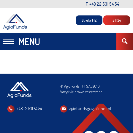
T: +48 22 531 54 54
Strefa FIZ
STI24
MENU
© AgioFunds TFI S.A., 2016.
Wszystkie prawa zastrzeżone.
+48 22 531 54 54
agiofunds@agiofunds.pl