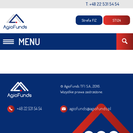
T: +48 22 531 54 54
Strefa FIZ
STI24
MENU
© AgioFunds TFI S.A., 2016.
Wszystkie prawa zastrzeżone.
+48 22 531 54 54
agiofunds@agiofunds.pl