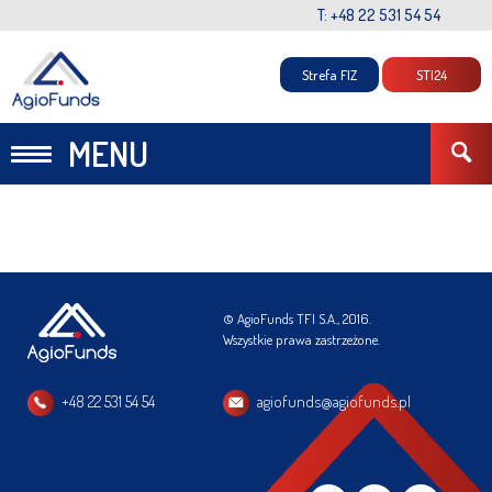
T: +48 22 531 54 54
Strefa FIZ
STI24
MENU
© AgioFunds TFI S.A., 2016.
Wszystkie prawa zastrzeżone.
+48 22 531 54 54
agiofunds@agiofunds.pl