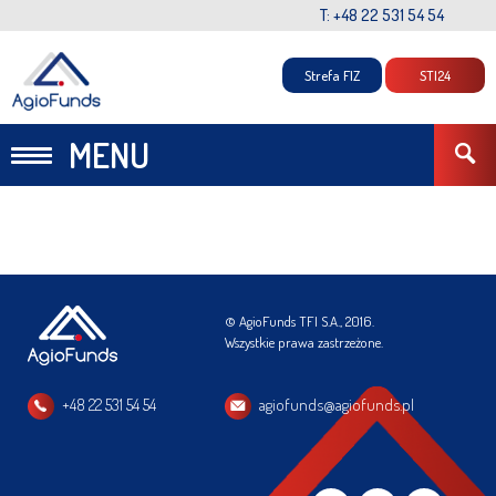
T: +48 22 531 54 54
Strefa FIZ
STI24
MENU
© AgioFunds TFI S.A., 2016.
Wszystkie prawa zastrzeżone.
+48 22 531 54 54
agiofunds@agiofunds.pl