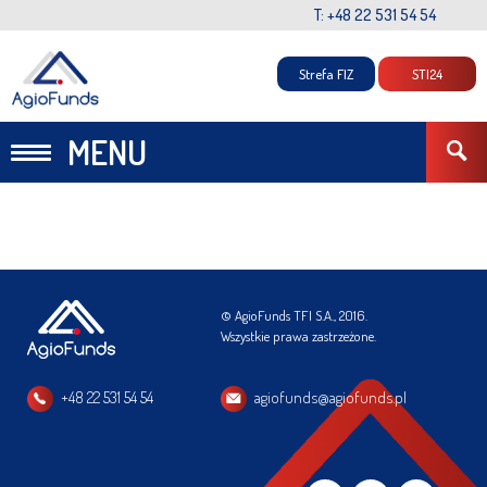
T: +48 22 531 54 54
Strefa FIZ
STI24
MENU
© AgioFunds TFI S.A., 2016.
Wszystkie prawa zastrzeżone.
+48 22 531 54 54
agiofunds@agiofunds.pl