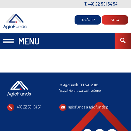
T: +48 22 531 54 54
Strefa FIZ
STI24
MENU
© AgioFunds TFI S.A., 2016.
Wszystkie prawa zastrzeżone.
+48 22 531 54 54
agiofunds@agiofunds.pl