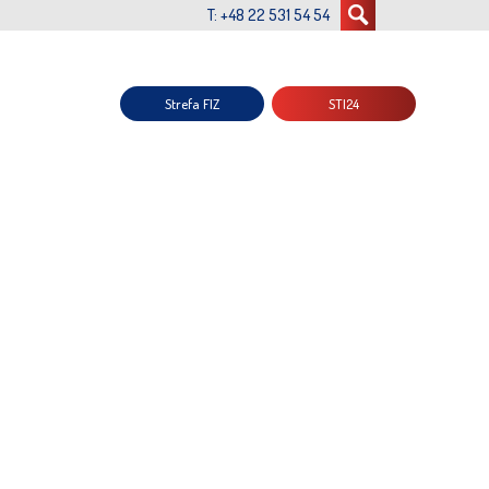
T: +48 22 531 54 54
Strefa FIZ
STI24