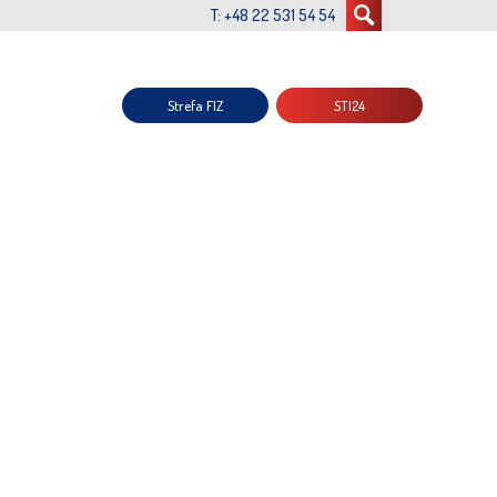
T: +48 22 531 54 54
Strefa FIZ
STI24