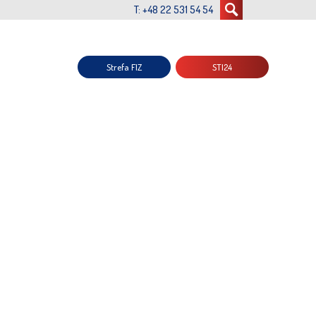
T: +48 22 531 54 54
Strefa FIZ
STI24