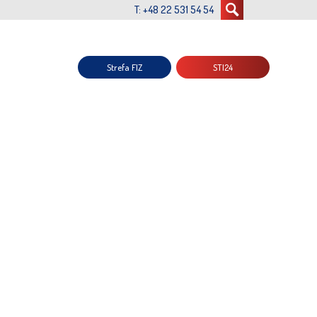
T: +48 22 531 54 54
Strefa FIZ
STI24