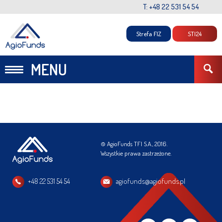
T: +48 22 531 54 54
Strefa FIZ
STI24
MENU
© AgioFunds TFI S.A., 2016.
Wszystkie prawa zastrzeżone.
+48 22 531 54 54
agiofunds@agiofunds.pl