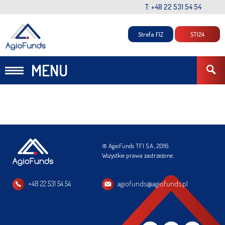
T: +48 22 531 54 54
Strefa FIZ
STI24
MENU
© AgioFunds TFI S.A., 2016.
Wszystkie prawa zastrzeżone.
+48 22 531 54 54
agiofunds@agiofunds.pl