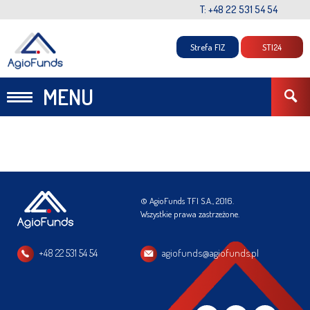
T: +48 22 531 54 54
Strefa FIZ
STI24
MENU
© AgioFunds TFI S.A., 2016.
Wszystkie prawa zastrzeżone.
+48 22 531 54 54
agiofunds@agiofunds.pl