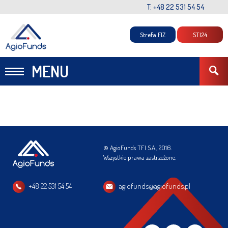
T: +48 22 531 54 54
Strefa FIZ
STI24
MENU
© AgioFunds TFI S.A., 2016.
Wszystkie prawa zastrzeżone.
+48 22 531 54 54
agiofunds@agiofunds.pl