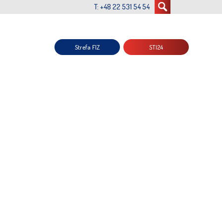
T: +48 22 531 54 54
Strefa FIZ
STI24