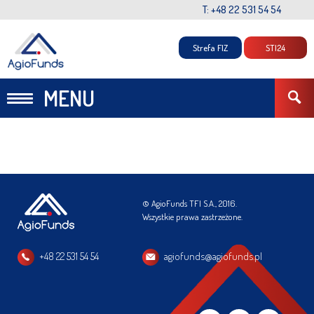
T: +48 22 531 54 54
Strefa FIZ
STI24
MENU
© AgioFunds TFI S.A., 2016.
Wszystkie prawa zastrzeżone.
+48 22 531 54 54
agiofunds@agiofunds.pl