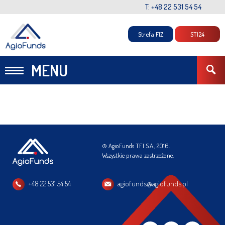
T: +48 22 531 54 54
Strefa FIZ
STI24
MENU
© AgioFunds TFI S.A., 2016.
Wszystkie prawa zastrzeżone.
+48 22 531 54 54
agiofunds@agiofunds.pl