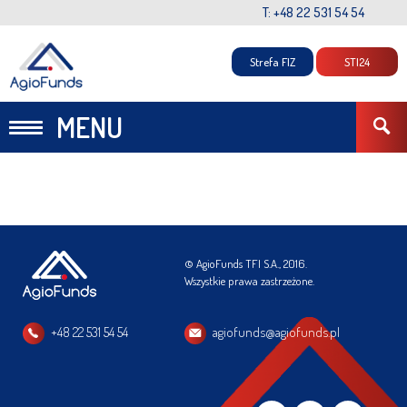
T: +48 22 531 54 54
Strefa FIZ
STI24
MENU
© AgioFunds TFI S.A., 2016.
Wszystkie prawa zastrzeżone.
+48 22 531 54 54
agiofunds@agiofunds.pl