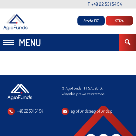
T: +48 22 531 54 54
Strefa FIZ
STI24
MENU
© AgioFunds TFI S.A., 2016.
Wszystkie prawa zastrzeżone.
+48 22 531 54 54
agiofunds@agiofunds.pl