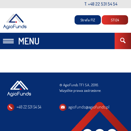
T: +48 22 531 54 54
Strefa FIZ
STI24
MENU
© AgioFunds TFI S.A., 2016.
Wszystkie prawa zastrzeżone.
+48 22 531 54 54
agiofunds@agiofunds.pl