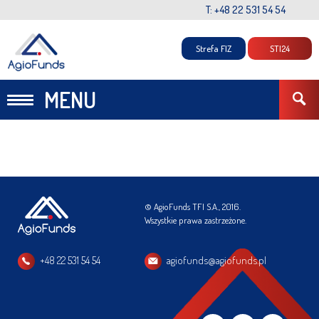
T: +48 22 531 54 54
Strefa FIZ
STI24
MENU
© AgioFunds TFI S.A., 2016.
Wszystkie prawa zastrzeżone.
+48 22 531 54 54
agiofunds@agiofunds.pl