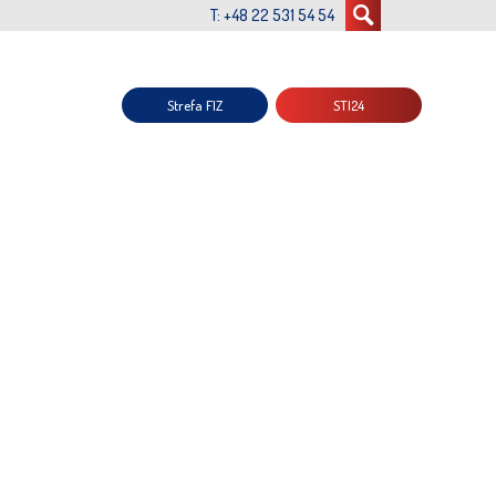
T: +48 22 531 54 54
Strefa FIZ
STI24