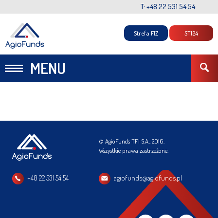
T: +48 22 531 54 54
Strefa FIZ
STI24
MENU
© AgioFunds TFI S.A., 2016.
Wszystkie prawa zastrzeżone.
+48 22 531 54 54
agiofunds@agiofunds.pl