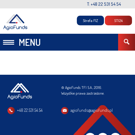
T: +48 22 531 54 54
Strefa FIZ
STI24
MENU
© AgioFunds TFI S.A., 2016.
Wszystkie prawa zastrzeżone.
+48 22 531 54 54
agiofunds@agiofunds.pl