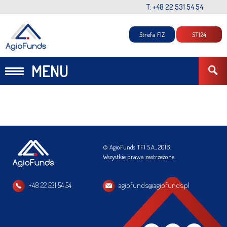
T: +48 22 531 54 54
Strefa FIZ
STI24
MENU
© AgioFunds TFI S.A., 2016.
Wszystkie prawa zastrzeżone.
+48 22 531 54 54
agiofunds@agiofunds.pl