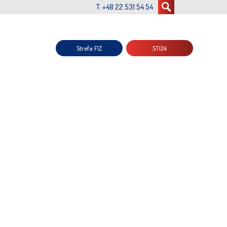
T: +48 22 531 54 54
Strefa FIZ
STI24