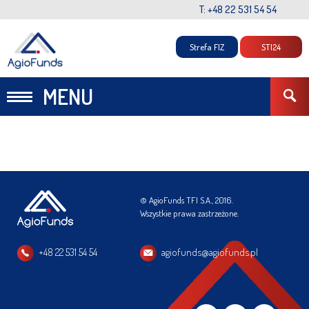
T: +48 22 531 54 54
Strefa FIZ
STI24
MENU
© AgioFunds TFI S.A., 2016.
Wszystkie prawa zastrzeżone.
+48 22 531 54 54
agiofunds@agiofunds.pl