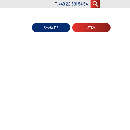
T: +48 22 531 54 54
Strefa FIZ
STI24