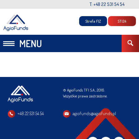
T: +48 22 531 54 54
Strefa FIZ
STI24
MENU
© AgioFunds TFI S.A., 2016.
Wszystkie prawa zastrzeżone.
+48 22 531 54 54
agiofunds@agiofunds.pl