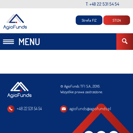
T: +48 22 531 54 54
Strefa FIZ
STI24
MENU
© AgioFunds TFI S.A., 2016.
Wszystkie prawa zastrzeżone.
+48 22 531 54 54
agiofunds@agiofunds.pl