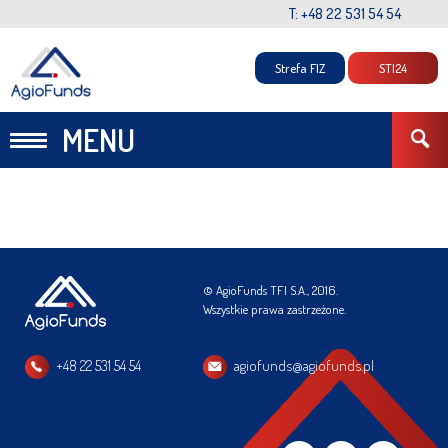
T: +48 22 531 54 54
Strefa FIZ
STI24
MENU
© AgioFunds TFI S.A., 2016.
Wszystkie prawa zastrzeżone.
+48 22 531 54 54
agiofunds@agiofunds.pl