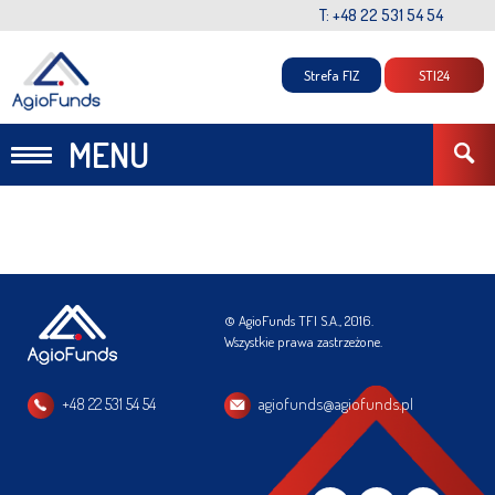
T: +48 22 531 54 54
Strefa FIZ
STI24
MENU
© AgioFunds TFI S.A., 2016.
Wszystkie prawa zastrzeżone.
+48 22 531 54 54
agiofunds@agiofunds.pl