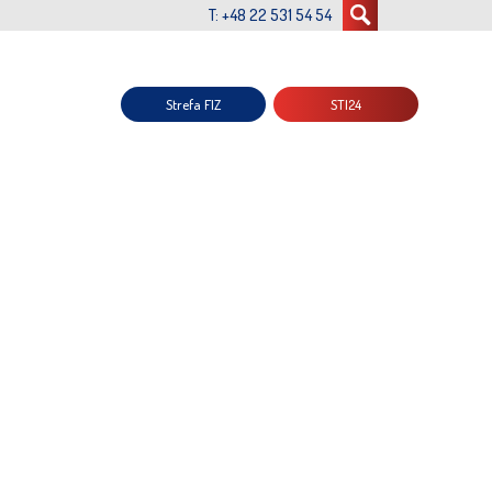
T: +48 22 531 54 54
Strefa FIZ
STI24