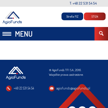
T: +48 22 531 54 54
Strefa FIZ
STI24
MENU
© AgioFunds TFI S.A., 2016.
Wszystkie prawa zastrzeżone.
+48 22 531 54 54
agiofunds@agiofunds.pl