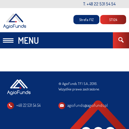
T: +48 22 531 54 54
Strefa FIZ
STI24
MENU
© AgioFunds TFI S.A., 2016.
Wszystkie prawa zastrzeżone.
+48 22 531 54 54
agiofunds@agiofunds.pl