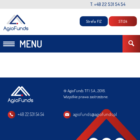
T: +48 22 531 54 54
Strefa FIZ
STI24
MENU
© AgioFunds TFI S.A., 2016.
Wszystkie prawa zastrzeżone.
+48 22 531 54 54
agiofunds@agiofunds.pl