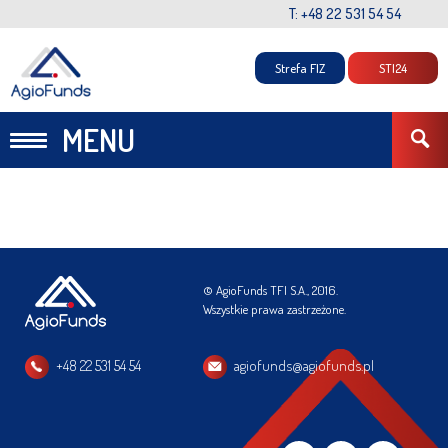
T: +48 22 531 54 54
Strefa FIZ
STI24
MENU
© AgioFunds TFI S.A., 2016.
Wszystkie prawa zastrzeżone.
+48 22 531 54 54
agiofunds@agiofunds.pl