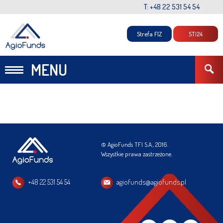
T: +48 22 531 54 54
Strefa FIZ
STI24
MENU
© AgioFunds TFI S.A., 2016.
Wszystkie prawa zastrzeżone.
+48 22 531 54 54
agiofunds@agiofunds.pl