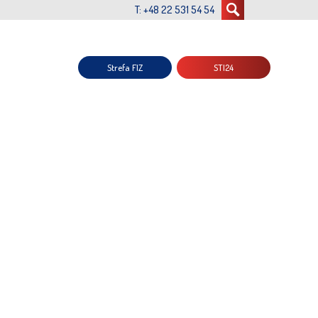
T: +48 22 531 54 54
Strefa FIZ
STI24