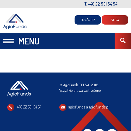
T: +48 22 531 54 54
Strefa FIZ
STI24
MENU
© AgioFunds TFI S.A., 2016.
Wszystkie prawa zastrzeżone.
+48 22 531 54 54
agiofunds@agiofunds.pl