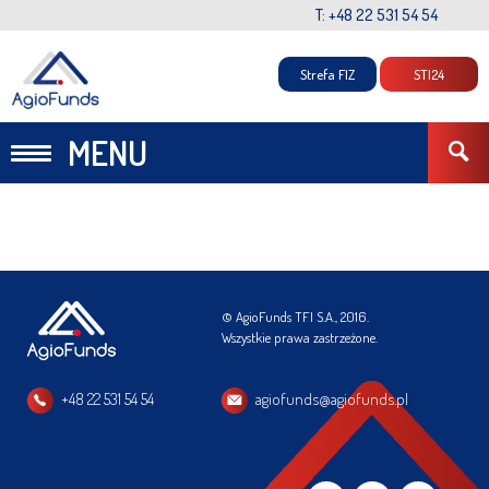
T: +48 22 531 54 54
Strefa FIZ
STI24
MENU
© AgioFunds TFI S.A., 2016.
Wszystkie prawa zastrzeżone.
+48 22 531 54 54
agiofunds@agiofunds.pl