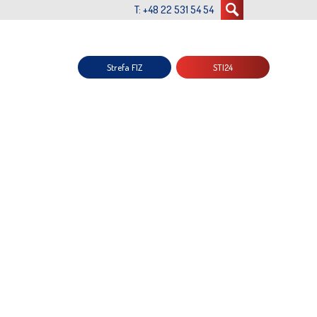
T: +48 22 531 54 54
Strefa FIZ
STI24