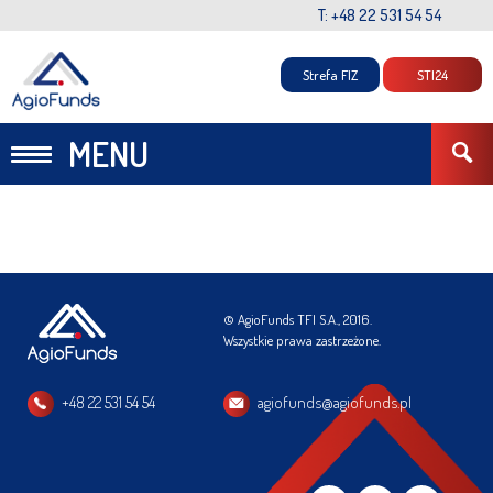
T: +48 22 531 54 54
Strefa FIZ
STI24
MENU
© AgioFunds TFI S.A., 2016.
Wszystkie prawa zastrzeżone.
+48 22 531 54 54
agiofunds@agiofunds.pl