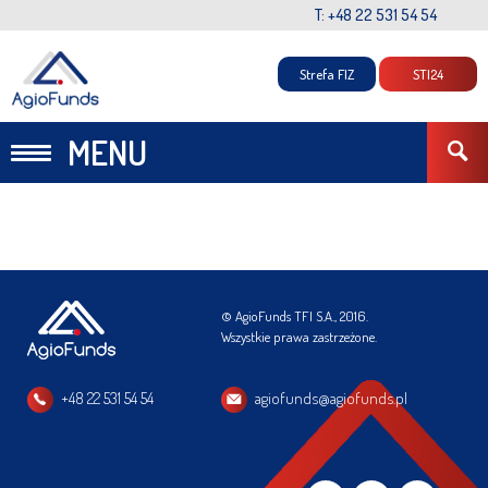
T: +48 22 531 54 54
Strefa FIZ
STI24
MENU
© AgioFunds TFI S.A., 2016.
Wszystkie prawa zastrzeżone.
+48 22 531 54 54
agiofunds@agiofunds.pl