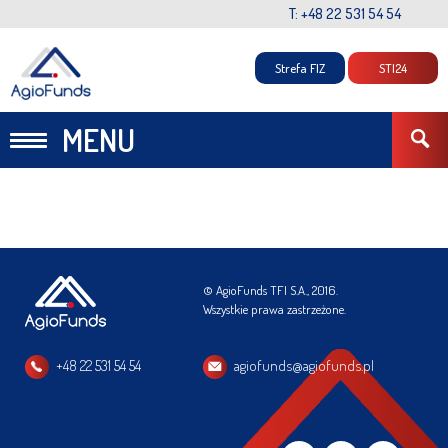
T: +48 22 531 54 54
Strefa FIZ
STI24
MENU
© AgioFunds TFI S.A., 2016.
Wszystkie prawa zastrzeżone.
+48 22 531 54 54
agiofunds@agiofunds.pl