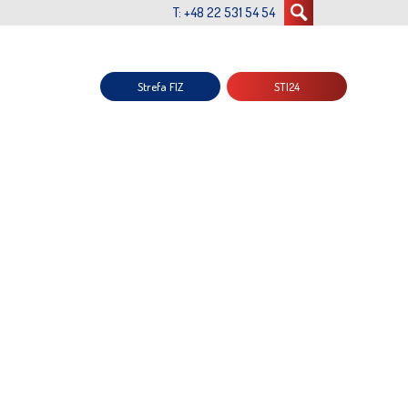
T: +48 22 531 54 54
Strefa FIZ
STI24