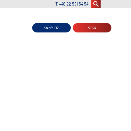
T: +48 22 531 54 54
Strefa FIZ
STI24