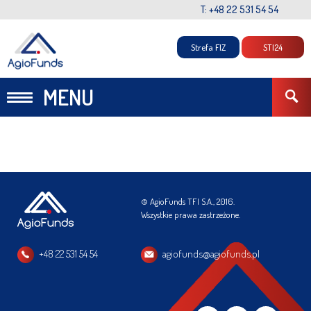
T: +48 22 531 54 54
Strefa FIZ
STI24
MENU
© AgioFunds TFI S.A., 2016.
Wszystkie prawa zastrzeżone.
+48 22 531 54 54
agiofunds@agiofunds.pl