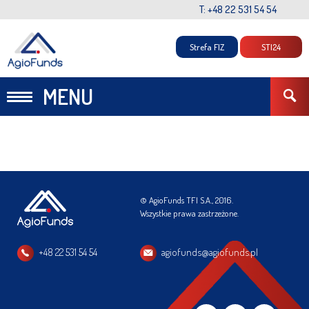
T: +48 22 531 54 54
Strefa FIZ
STI24
MENU
© AgioFunds TFI S.A., 2016.
Wszystkie prawa zastrzeżone.
+48 22 531 54 54
agiofunds@agiofunds.pl