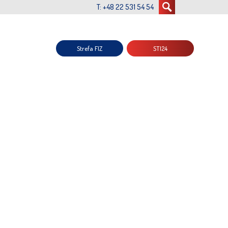
T: +48 22 531 54 54
Strefa FIZ
STI24